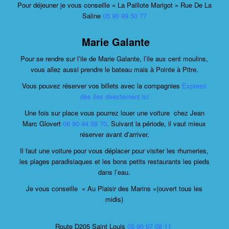
Pour déjeuner je vous conseille « La Paillote Marigot » Rue De La
Saline
05 90
99 50 77
Marie Galante
Pour se rendre sur l’ile de Marie Galante, l’ile aux cent moulins,
vous allez aussi prendre le bateau mais à Pointe à Pitre.
Vous pouvez réserver vos billets avec la compagnies
Express
des iles
directement ici
Une fois sur place vous pourrez louer une voiture chez Jean
Marc Glovert
06 90 44 58 70
. Suivant la période, il vaut mieux
réserver avant d’arriver.
Il faut une voiture pour vous déplacer pour visiter les rhumeries,
les plages paradisiaques et les bons petits restaurants les pieds
dans l’eau.
Je vous conseille « Au Plaisir des Marins »(ouvert tous les
midis)
Route D205 Saint Louis
05 90 97 08 11